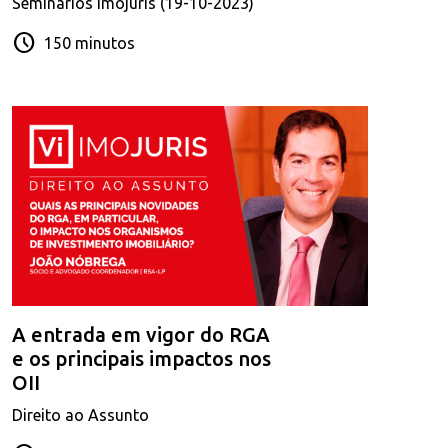
Seminários Imojuris (19-10-2023)
schedule
150 minutos
A entrada em vigor do RGA
e os principais impactos nos
OII
Direito ao Assunto