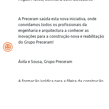
A Preceram saúda esta nova iniciativa, onde
convidamos todos os profissionais da
engenharia e arquitectura a conhecer as
inovações para a construção nova e reabilitação
do Grupo Preceram!
sentiment_satisfied
Ávila e Sousa, Grupo Preceram
A formação jurídica para a fileira da construção
e do imobiliário é uma aposta do Imojuris, que
tem agora disponíveis na plataforma Academy
todas as sessões de atualização jurídica! Mais
uma ferramenta para os profissionais de