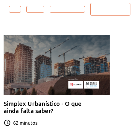
Reabilitação
Legal
Mercado
Sustentabilidade
Urbana
Simplex Urbanístico - O que
ainda falta saber?
schedule
62 minutos