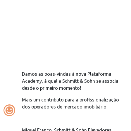
Damos as boas-vindas à nova Plataforma
Academy, à qual a Schmitt & Sohn se associa
desde o primeiro momento!
Mais um contributo para a profissionalização
sentiment_satisfied
dos operadores de mercado imobiliário!
Miguel Franco, Schmitt & Sohn Elevadores