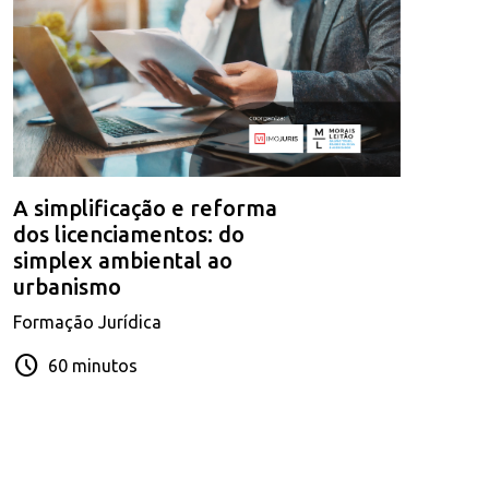
A simplificação e reforma
dos licenciamentos: do
simplex ambiental ao
urbanismo
Formação Jurídica
schedule
60 minutos